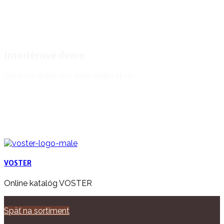
Interiérové dvere
Správne dvere pre Vaše kráľovstvo
VOSTER
Online katalóg VOSTER
Späť na sortiment